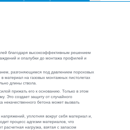
телей благодаря высокоэффективным решением
раждений и опалубки до монтажа профилей и
ршнем, разгоняющимся под давлением пороховых
дя в материал на газовых монтажных пистолетах
льно длины ствола.
силой прижать его к основанию. Только в этом
у. Это создает защиту от случайного
ка некачественного бетона может вызвать
 напряжений, уплотняя вокруг себя материал и,
ходит процесс адгезии материалов, что
 расчетная нагрузка, взятая с запасом