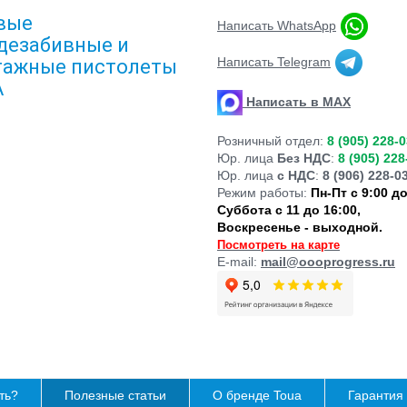
вые
Написать WhatsApp
дезабивные и
Написать Telegram
ажные пистолеты
A
Написать в MAX
Розничный отдел:
8 (905) 228-
Юр. лица
Без НДС
:
8 (905) 228
Юр. лица
с НДС
:
8 (906) 228-0
Режим работы:
Пн-Пт с 9:00 до
Суббота с 11 до 16:00
,
Воскресенье - выходной.
Посмотреть на карте
E-mail:
mail@oooprogress.ru
ть?
Полезные статьи
О бренде Toua
Гарантия 