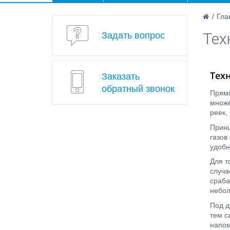
/
Гла
Тех
Задать вопрос
Тех
Заказать
обратный звонок
Прямо
множе
реек,
Принц
газов
удобн
Для т
случа
сраба
небол
Под д
тем с
напом