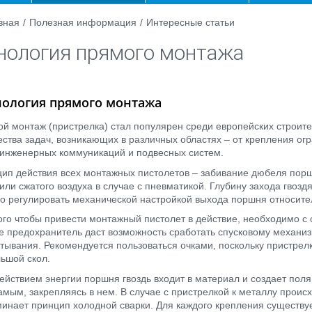
вная
/
Полезная информация
/
Интересные статьи
нология прямого монтажа
нология прямого монтажа
й монтаж (пристрелка) стал популярен среди европейских строи
ства задач, возникающих в различных областях – от крепления ог
 инженерных коммуникаций и подвесных систем.
ип действия всех монтажных пистолетов – забивание дюбеля по
 или сжатого воздуха в случае с пневматикой. Глубину захода гвоз
о регулировать механической настройкой выхода поршня относите
ого чтобы привести монтажный пистолет в действие, необходимо с 
е предохранитель даст возможность сработать спусковому механизм
тывания. Рекомендуется пользоваться очками, поскольку пристрел
ьшой скол.
ействием энергии поршня гвоздь входит в материал и создает поля
амым, закрепляясь в нем. В случае с пристрелкой к металлу проис
инает принцип холодной сварки. Для каждого крепления существует