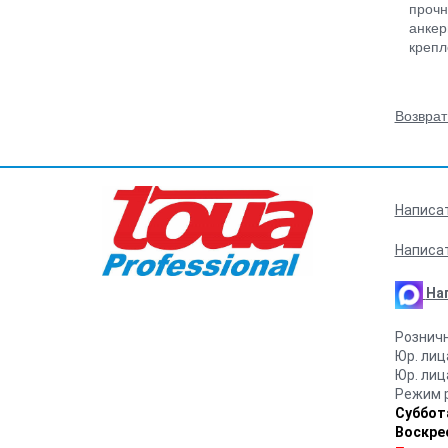
прочн
анкер
крепл
Возврат
Написа
Написа
На
Рознич
Юр. ли
Юр. ли
Режим 
Суббота
Воскре