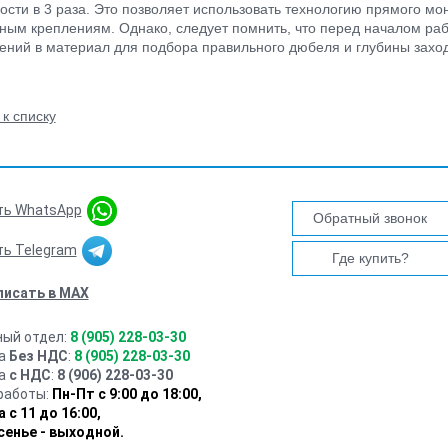
ости в 3 раза. Это позволяет использовать технологию прямого мо
ным креплениям. Однако, следует помнить, что перед началом раб
ений в материал для подбора правильного дюбеля и глубины заход
 к списку
ть WhatsApp
Обратный звонок
ть Telegram
Где купить?
писать в MAX
ный отдел:
8 (905) 228-03-30
ца
Без НДС
:
8 (905) 228-03-30
ца
с НДС
:
8 (906) 228-03-30
работы:
Пн-Пт с 9:00 до 18:00,
 с 11 до 16:00
,
сенье - выходной.