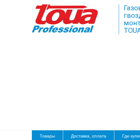
Газо
гвоз
монт
TOU
Товары
Доставка, оплата
Где купи