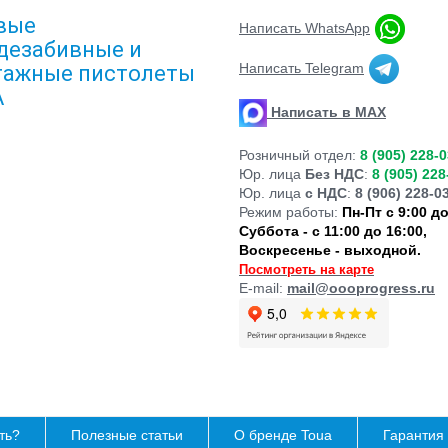
вые
Написать WhatsApp
дезабивные и
Написать Telegram
ажные пистолеты
A
Написать в MAX
Розничный отдел:
8 (905) 228-
Юр. лица
Без НДС
:
8 (905) 228
Юр. лица
с НДС
:
8 (906) 228-0
Режим работы:
Пн-Пт с 9:00 до
Суббота - с 11:00 до 16:00,
Воскресенье - выходной.
Посмотреть на карте
E-mail:
mail@oooprogress.ru
ть?
Полезные статьи
О бренде Toua
Гарантия 