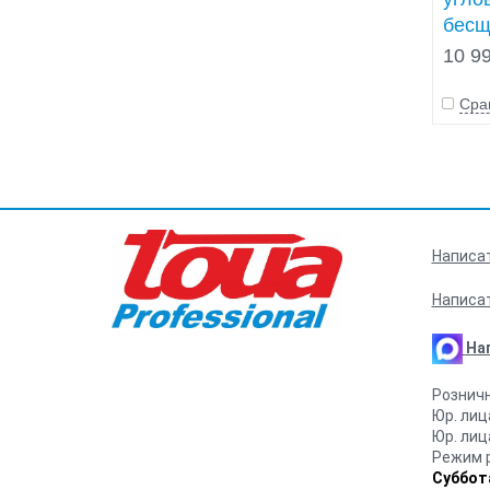
бесщ
об/м
10 99
Сра
Написа
Написа
На
Рознич
Юр. ли
Юр. ли
Режим 
Суббота