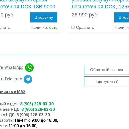
еточная DCK 18В 9000
бесщеточная DCK, 125
ин без АКБиЗ/У
2*5АА/ч, 9000 об/мин
0 руб.
26 990 руб.
В корзину
В ко
внить
Наличие:
есть
Сравнить
Наличи
ть WhatsApp
Обратный звонок
ть Telegram
Где купить?
писать в MAX
ный отдел:
8 (905) 228-03-30
ца
Без НДС
:
8 (905) 228-03-30
ца
с НДС
:
8 (906) 228-03-30
работы:
Пн-Пт с 9:00 до 18:00,
 - с 11:00 до 16:00,