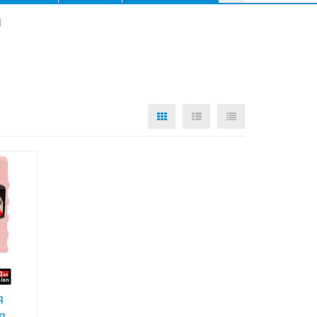
М
я
я