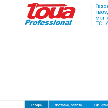
Газо
гвоз
монт
TOU
Товары
Доставка, оплата
Где купи