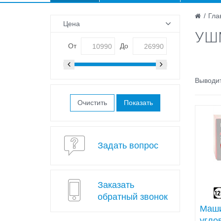
/
Гла
Цена
УШ
От
До
Выводит
Очистить
Задать вопрос
Заказать
обратный звонок
Маши
угло