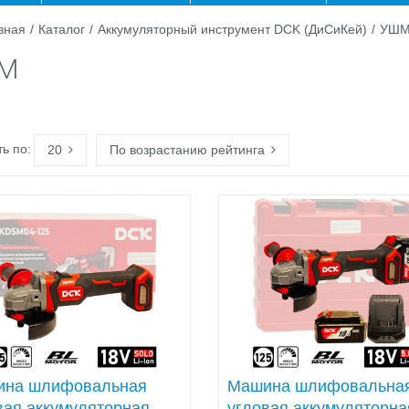
вная
/
Каталог
/
Аккумуляторный инструмент DCK (ДиСиКей)
/
УШ
М
ь по:
20
По возрастанию рейтинга
на шлифовальная
Машина шлифовальна
вая аккумуляторная
угловая аккумуляторна